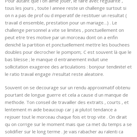
Pour autant que l on aime jouer, le faire avec regularite ,
tous les jours , toute l annee reste un challenge surtout si
on n a pas de prof ou d imperatif de restituer un resultat (
travail d ensemble, prestation pour un mariage…) . Le
challenge personnel a vite se limites , ponctuellement on
peut etre tres motive par un morceau dont on a enfin
deniché la partition et ponctuellement mettre les bouchees
doubles pour decrocher le pompom;. C est souvent là que le
bas blesse ; le manque d entrainement induit une
sollicitation exageree des articulations : bonjour tendinite! et
le ratio travail engage /resultat reste aleatoire.
Souvent on se decourage sur un rendu approximatif obtenu
pourtant de longue guerre et cela a cause d un manque de
methode. Ton conseil de travailler des extraits , courts , et
lentement m aide beaucoup car j ai plutot tendance a
rejouer tout le morceau chaque fois et trop vite . On dirait
qu on corrige sur le moment mais que ca met du temps a se
solidifier sur le long terme . Je vais rabacher au ralenti ca